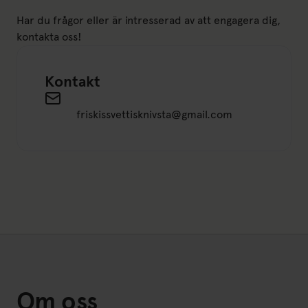
Har du frågor eller är intresserad av att engagera dig,
kontakta oss!
Kontakt
Send an email to friskissvettisknivsta@gmail.c
friskissvettisknivsta@gmail.com
Om oss