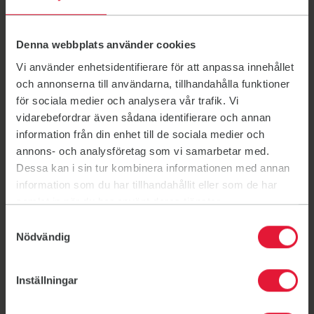
I den här minibandsövningen sätter du
minibandet under knäna. Sätt dig ner som på en
stol och se till att pressa ut båda knäna i
Denna webbplats använder cookies
minibandet samtidigt. Nu börjar förflyttningen.
Vi använder enhetsidentifierare för att anpassa innehållet
Försök att lyft upp bröstet samtidigt som du
och annonserna till användarna, tillhandahålla funktioner
knallar framåt.
för sociala medier och analysera vår trafik. Vi
Sittande rodd
vidarebefordrar även sådana identifierare och annan
Lite extra kärlek till baksidan. Nyp ihop
information från din enhet till de sociala medier och
skulderbladen ordentligt när du drar bak
annons- och analysföretag som vi samarbetar med.
bandet och försök att sitta med rak rygg hela
Dessa kan i sin tur kombinera informationen med annan
tiden.
information som du har tillhandahållit eller som de har
Höftlyft
samlat in när du har använt deras tjänster.
En fantastisk miniband-övning som stärker upp
runt höft och säte. Ligg på rygg med fötterna
Samtyckesval
Nödvändig
nära rumpan. Lyft nu höften så långt upp det
går. Pressa ut knäna samtidigt. Du känner
motstånd från minibandet så pressa ut och
Inställningar
försöka att stanna till i det övre läget en kort
sekund, och kom långsamt tillbaka från pressen.