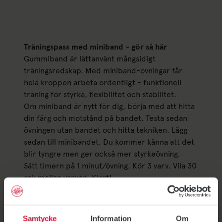
Träningspass med miniband - gör så här
Gummiband är lättanvänt mångsidigt
träningsredskap. Med miniband-övningar får
hela kroppen arbeta ordentligt - funktionell
träning för styrka, flexibilitet och stabilitet.
Om miniband är nytt för dig, börja med att hitta
din färg och motstånd på bandet. Testa sedan
övningen utan bandet och hitta tekniken. Lägg
sedan till minibandet. Du kommer känna att det
blir tyngre men ger också mer styrkeövning.
Sätt timern på 1 minut/övning. Kör 3 varv. Vila 30
sek mellan varven. Klart!
Tips! Håll gummibandet så spänt som möjligt
hela tiden. Jobba med fokuserat tempo.
Knäböj med förflyttning
Samtycke
Information
Om