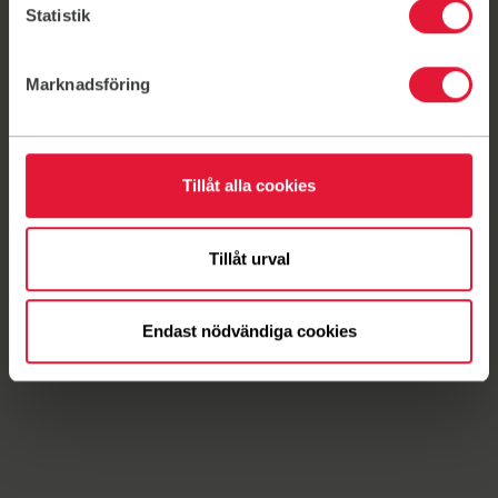
Sänk sätet till marken igen.
Statistik
Armhävning med förflyttning
Sätt minibandet vid handlederna. Gör en
Marknadsföring
armhävning på tå eller knä, det som funkar bäst.
Utmana genom att flytta händerna ett steg i
sidled mellan varje nedsänkning. Försök att hålla
ner rumpan genom hela övningen, sträva efter
Tillåt alla cookies
att nudda bröstkorgen i marken och spänn ut
minibandet ordentligt.
Tillåt urval
Endast nödvändiga cookies