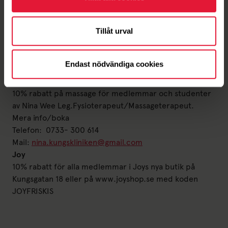
Vid köp av valfritt rörelseprogram hos Walkfeeling
får Friskis medlemmar 1 extra session - värde 1095 kr.
Tillåt urval
Mer info/boka
Tel: 031-789 49 90
Mejl:
goteborg@walkfeeling.se
Endast nödvändiga cookies
Märk mejlet med "
Friskis Göteborg"
Massage på Friskis Johanneberg
10% rabatt på massage för medlemmar och studenter
av Nina Wee Leg.Fysioterapeut/Massageterapeut.
Mera info/boka
Telefon: 0733- 300 614
Mail:
nina.kungskliniken@gmail.com
Joy
10% rabatt för alla medlemmar i Joys nya butik på
Kungsgatan 18 eller på www.joyshop.se med koden
JOYFRISKIS