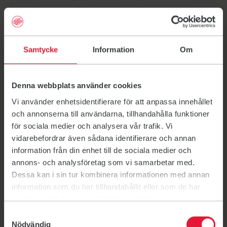
Föreningsinformation
Länk till: Föreningsinformation
Samtycke
Information
Om
Här kan du träna
Denna webbplats använder cookies
Vi använder enhetsidentifierare för att anpassa innehållet
Escultura Mano al Cielo (Handstatyn)
Escultura Mano al Cielo (Handstatyn)
och annonserna till användarna, tillhandahålla funktioner
Uteträning
för sociala medier och analysera vår trafik. Vi
På stranden vid Handstatyn, Escultura Mano al Cielo i
vidarebefordrar även sådana identifierare och annan
Fuengirola
information från din enhet till de sociala medier och
annons- och analysföretag som vi samarbetar med.
Floden Miramar
Floden Miramar
Dessa kan i sin tur kombinera informationen med annan
Uteträning
information som du har tillhandahållit eller som de har
Vid floden nedanför Miramars köpcentrum, Fuengirola
samlat in när du har använt deras tjänster.
Samtyckesval
Nödvändig