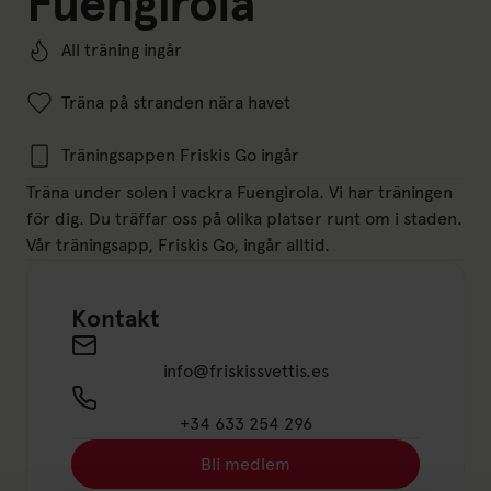
Fuengirola
All träning ingår
Träna på stranden nära havet
Träningsappen Friskis Go ingår
Träna under solen i vackra Fuengirola. Vi har träningen
för dig. Du träffar oss på olika platser runt om i staden.
Vår träningsapp, Friskis Go, ingår alltid.
Kontakt
Send an email to info@friskissvettis.es
info@friskissvettis.es
+34 633 254 296
Bli medlem
Länk till: Bli medlem