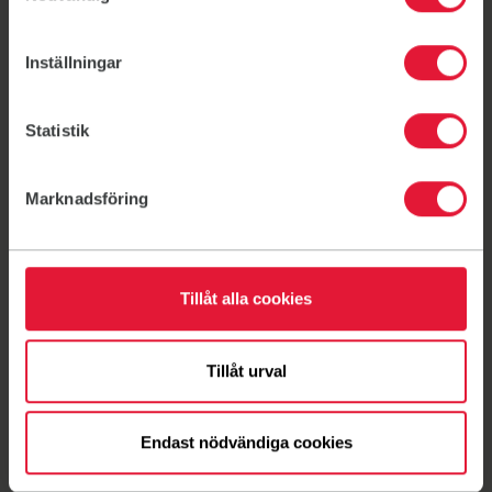
Aktuellt
Inställningar
Statistik
Marknadsföring
Tillåt alla cookies
Tillåt urval
Nyheter
Sommaruppehåll
Endast nödvändiga cookies
Sommaruppehåll V.23-V.37