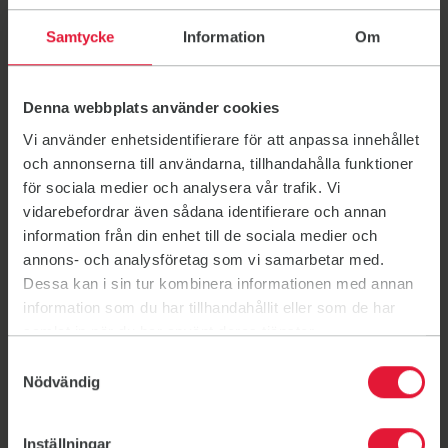
Skola / Idrottshall
Allégården, 450 63 Högsäter
Samtycke
Information
Om
Hedekas skola
Hedekas skola
Skola / Idrottshall
Denna webbplats använder cookies
Färgelandavägen 1, 455 41 Hedekas
Vi använder enhetsidentifierare för att anpassa innehållet
Höjdenskolan
Höjdenskolan
och annonserna till användarna, tillhandahålla funktioner
Skola / Idrottshall
för sociala medier och analysera vår trafik. Vi
Lovägen 1, 458 31 Färgelanda
vidarebefordrar även sådana identifierare och annan
information från din enhet till de sociala medier och
Bruksskolan
Bruksskolan
annons- och analysföretag som vi samarbetar med.
Skola / Idrottshall
Dessa kan i sin tur kombinera informationen med annan
Myrbottenvägen 29, 455 34, Munkedal
information som du har tillhandahållit eller som de har
samlat in när du har använt deras tjänster.
Samtyckesval
Nödvändig
Aktuellt
Inställningar