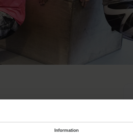
ning, ansluten till Riksidrottsförbundet. Därmed följer vi
policy. Dopingkontroller kan förekomma. Medlemsavgiften
itetskortet. Medlemskapet är personligt.
Information