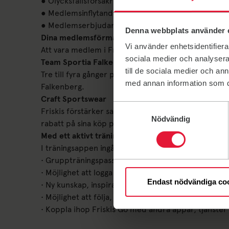
● Olycksfallsförsäkring genom försäkringsbolaget F
● Medlemsinflytande och rösträtt på föreningens å
● Medlemserbjudanden och rabatter hos våra sam
Denna webbplats använder 
Dina medlemsförmåner
Vi använder enhetsidentifierar
Att vara medlem i Friskis&Svettis Falkenberg innebär
sociala medier och analysera 
Team Sportia Falkenberg
till de sociala medier och a
Tre till fyra gånger per år erbjuds Friskis Falkenb
med annan information som du 
Falkenberg.
Craft Sportswear
Samtyckesval
Friskis förstärker samarbetet med Cratf Sportswear
Nödvändig
rabatt på sina köp på Craft Sportswear >>
Med ett aktivt träningskort får du tillgång till trän
I träningsappen ingår:
• Gruppträningspass, pass för gymmet och färdiga t
• Möjlighet att logga och planera din träning
Endast nödvändiga co
• Ny kunskap, inspiration och tips
• Möjlighet att följa, peppa och utmana träningsko
• Koppla ihop Friskis Go med andra appar, tjänster