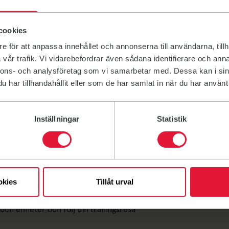
olksam.
rsmöte.
arbetspartners.
cookies
e för att anpassa innehållet och annonserna till användarna, tillh
 fler fördelar än träning.
vår trafik. Vi vidarebefordrar även sådana identifierare och anna
nnons- och analysföretag som vi samarbetar med. Dessa kan i sin
ergs medlemmar att få rabatt på sitt köp på Team Sportia i
har tillhandahållit eller som de har samlat in när du har använt 
. Två till tre gånger per år erbjuds medlemmar att får en
Inställningar
Statistik
ingsappen Friskis Go
räningsprogram att följa över tid
okies
Tillåt urval
mpisar
 och enheter och följ din träningsresa