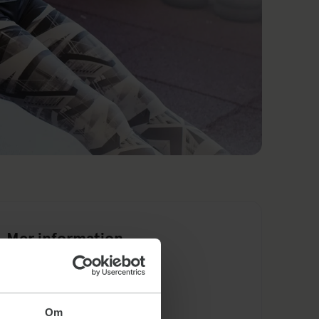
Mer information
Regler för medlemmar
Integritetspolicy
Köpvillkor
Bokningsregler
Om