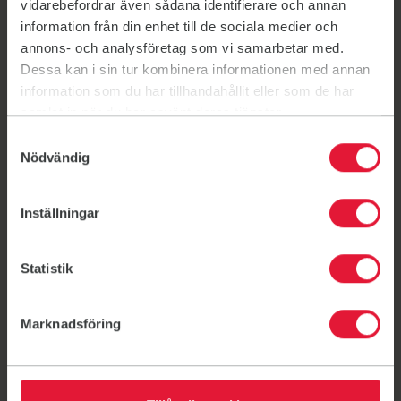
Styrelsen består av en ordförande och ett antal
vidarebefordrar även sådana identifierare och annan
ledamöter. De ansvarar för att föreningens
information från din enhet till de sociala medier och
verksamhet drivs enligt de planer och mål som
annons- och analysföretag som vi samarbetar med.
årsmötet (medlemmarna) har bestämt. De
Dessa kan i sin tur kombinera informationen med annan
ansvarar också för att föreningen alltid tar
information som du har tillhandahållit eller som de har
tillvara på medlemmarnas intressen.
samlat in när du har använt deras tjänster.
Din rösträtt
Samtyckesval
Alla som är medlemmar i Friskis Ängelholm (har
Nödvändig
betalat medlemsavgiften för innevarande år) och
fyller minst 15 år under kalenderåret har rösträtt
Inställningar
på föreningens årsmöte. Du har också rätt att
lägga en motion till mötet.
Årsmötet hålles en gång per år.
Statistik
Årsmöte
Kallelse till årsmöte annonseras under "Aktuellt"
Marknadsföring
på hemsidan. Här finner du även länk för att
lämna motion via formulär, samt
årsmöteshandlingar.