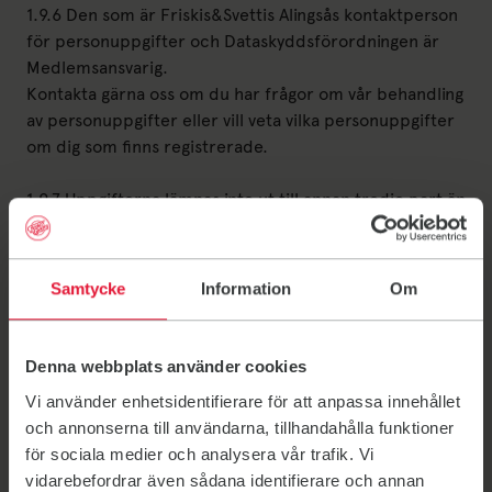
1.9.6 Den som är Friskis&Svettis Alingsås kontaktperson
för personuppgifter och Dataskyddsförordningen är
Medlemsansvarig.
Kontakta gärna oss om du har frågor om vår behandling
av personuppgifter eller vill veta vilka personuppgifter
om dig som finns registrerade.
1.9.7 Uppgifterna lämnas inte ut till annan tredje part än
Friskis&Svettis Riks, annan Friskis-förening,
Riksidrottsförbundet, kommunen, leverantörer för
distribution av e-post, eller tredjepartsföretag som
Samtycke
Information
Om
hjälper oss att tillhandahålla tjänster som t.ex. utskick
av nyhetsbrev och kvalitetsundersökningar.
Denna webbplats använder cookies
1.9.8 Om du är yngre än 18 år, måste din
Vi använder enhetsidentifierare för att anpassa innehållet
vårdnadshavare skriftligen godkänna att vi behandlar
och annonserna till användarna, tillhandahålla funktioner
dina personuppgifter enligt ovan.
för sociala medier och analysera vår trafik. Vi
vidarebefordrar även sådana identifierare och annan
1.9.9 Ytterligare information återfinner du i vår policy