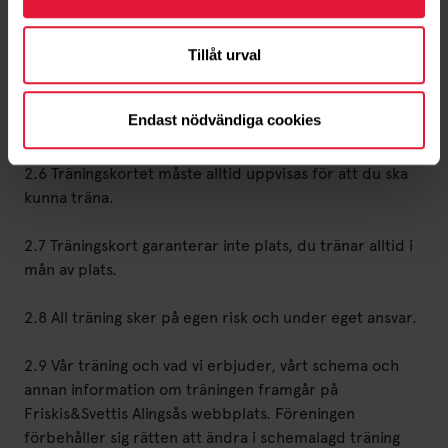
2.4 Ditt träningskort gäller endast hos föreningen (med
undantag för Regionskort)
Tillåt urval
2.5 Förlorat träningskort kan ersättas mot en
Endast nödvändiga cookies
administrativ avgift.
2.6 Träningskortet måste alltid uppvisas för att du ska
kunna träna.
2.7 Träningskort garanterar inte plats, du tränar alltid i
mån av plats.
2.8 All träning sker på egen risk och under eget ansvar.
2.9 Vår träning och vad vi erbjuder, vårt schema och
annan information om träningen framgår på
Friskis&Svettis Alingsås webbplats. Föreningen
förbehåller sig rätten att ändra i schemalagd träning