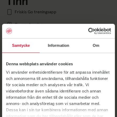
Tinn
Friskis Go treningsapp
Gruppetrening
Uansett om målet ditt er å bli sterkere, mer bevegelig,
gladere, mer avslappet eller om du bare vil trene for
Samtycke
Information
Om
opplevelsens skyld, ønsker vi å være din
treningskompis!
Denna webbplats använder cookies
Kontakt
Vi använder enhetsidentifierare för att anpassa innehållet
och annonserna till användarna, tillhandahålla funktioner
Send an email to tinn.fs.1@gmail.com
tinn.fs.1@gmail.com
för sociala medier och analysera vår trafik. Vi
vidarebefordrar även sådana identifierare och annan
Timeplan
Link til: Timeplan
information från din enhet till de sociala medier och
annons- och analysföretag som vi samarbetar med.
Dessa kan i sin tur kombinera informationen med annan
information som du har tillhandahållit eller som de har