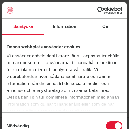
Samtycke
Information
Om
Link til: Trening
Trening
Denna webbplats använder cookies
Friskis Riks Norge
Link til: Treningssteder
Treningssteder
Vi använder enhetsidentifierare för att anpassa innehållet
Link til: Priser
Priser
Hanna Jonsrud
och annonserna till användarna, tillhandahålla funktioner
Link til: Idrettslagene
för sociala medier och analysera vår trafik. Vi
Idrettslagene
vidarebefordrar även sådana identifierare och annan
Link til: Timeplan
Timeplan
information från din enhet till de sociala medier och
Link til: Inspirasjon
Inspirasjon
annons- och analysföretag som vi samarbetar med.
Dessa kan i sin tur kombinera informationen med annan
information som du har tillhandahållit eller som de har
samlat in när du har använt deras tjänster.
Bli medlem
Link til: Bli medlem(åpnes i ny 
Samtyckesval
Nödvändig
Friskis Norge