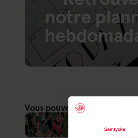
notre plan
hebdomada
Lien vers : Planning Saint Germain
Vous pouvez vous entraîner i
Samtycke