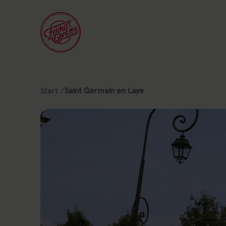
Lien vers : Start
Start
/
Saint Germain en Laye
Lista av nuvarande position på webb