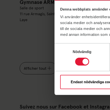
Gymnase ARMAGIS (TUESG)
Gymnase ARMAGIS (TUESG)
Salle de sport
Denna webbplats använder 
11 rue Armagis, Saint-Germain-en-
Vi använder enhetsidentifierar
Laye
sociala medier och analysera 
Gymna
Gymnase 
till de sociala medier och a
Salle de 
med annan information som du 
en bas de
rond poin
Samtyckesval
en-Laye
Nödvändig
Afficher tout
Endast nödvändiga co
Suivez nous sur Facebook et Instagr