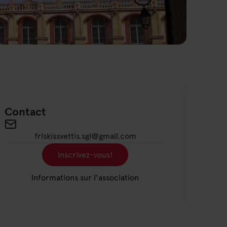
Contact
Send an email to friskissvettis.sgl@gmail.com
friskissvettis.sgl@gmail.com
Inscrivez-vous!
Lien vers : Inscrivez-vous!
Informations sur l'association
Lien vers : Informations sur l'associatio