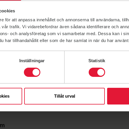
cookies
e för att anpassa innehållet och annonserna till användarna, tillh
vår trafik. Vi vidarebefordrar även sådana identifierare och anna
Ecole Beethoven
se Philippe PIVERT
Ecole Beethoven
Philippe PIVERT
nnons- och analysföretag som vi samarbetar med. Dessa kan i sin
Salle de sport
sport
har tillhandahållit eller som de har samlat in när du har använt 
1 rue Ludwig Van Beethoven, 
 la rue du Fer à cheval, au
Germain en Laye
t à droite, Saint-Germain-
Inställningar
Statistik
okies
Tillåt urval
am