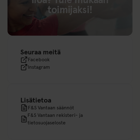
toimijaksi!
Linkki: Tule toimijaksi (avautuu uuteen välilehteen)
Seuraa meitä
Facebook
Instagram
Lisätietoa
F&S Vantaan säännöt
F&S Vantaan rekisteri- ja
tietosuojaseloste