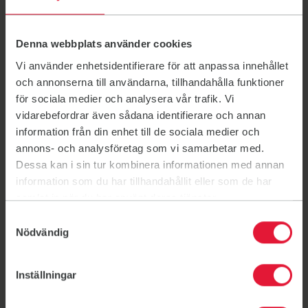
seuran toimintaa. Sinulla on jäsenenä äänioikeus, ja voit
jättää vuosikokoukselle aloitteita yhdistyksesi toiminnan
Denna webbplats använder cookies
kehittämisestä. Vuosikokouksessa päätetään seuran
hallituksen kokoonpanosta ja hallituksen jäsenten
Vi använder enhetsidentifierare för att anpassa innehållet
tehtävistä. Kokouksessa pääset myös äänestämään
och annonserna till användarna, tillhandahålla funktioner
jäsenten tekemistä aloitteista.
för sociala medier och analysera vår trafik. Vi
Hallitus seuran ruorissa
vidarebefordrar även sådana identifierare och annan
Hallituksen muodostavat puheenjohtaja ja jäsenet. He
information från din enhet till de sociala medier och
vastaavat siitä, että seura toimii vuosikokouksen
annons- och analysföretag som vi samarbetar med.
(jäsenten) päättämien suunnitelmien ja tavoitteiden
Dessa kan i sin tur kombinera informationen med annan
mukaan. He ovat myös vastuussa siitä, että seura ajaa
information som du har tillhandahållit eller som de har
jäsenten etua.
samlat in när du har använt deras tjänster.
Friskis&Svettis Vantaan hallitus 2026
Samtyckesval
Henriikka Majoniemi, puheenjohtaja
Nödvändig
Johanna Pirhonen, varapuheenjohtaja
Johanna Salovaara-Lindström, sihteeri
Inställningar
Mia Känkänen, taloudenhoitaja
Christina Jaakkola, jäsen