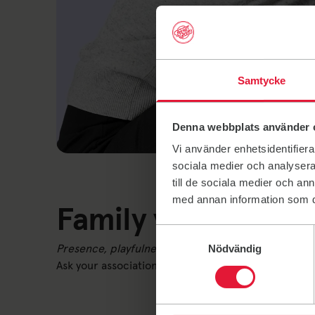
Samtycke
Denna webbplats använder 
Vi använder enhetsidentifierar
sociala medier och analysera 
till de sociala medier och a
med annan information som du 
Family yoga
Samtyckesval
Presence, playfulness and focus
Nödvändig
Ask your association if and when they have Yoga for