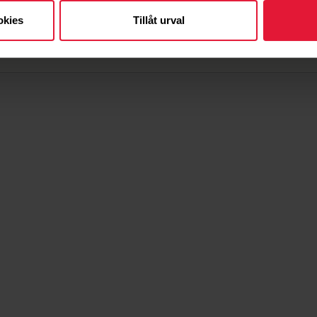
okies
Tillåt urval
iskisSvettisRiks?ref=nf
.com/friskissvettis/
com/channel/UCPWfUj6ab75Uavh5LqCQi-A