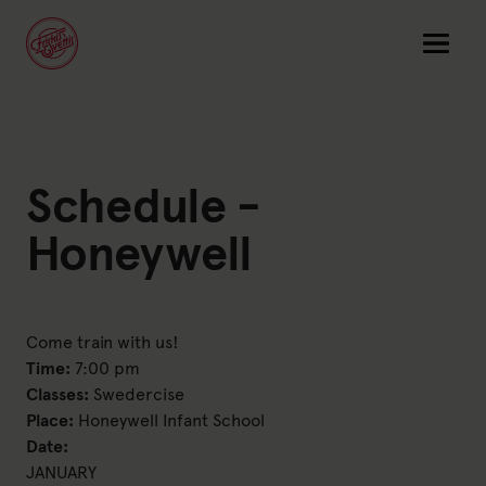
Link to: Training
Training
Link to: Online training
Schedule -
Online training
Link to: Training places
Training places
Honeywell
Link to: Magazine
Magazine
Link to: Schedule
Schedule
Come train with us!
Time:
7:00 pm
Classes:
Swedercise
Friskis Europe
Place:
Honeywell Infant School
Date:
JANUARY