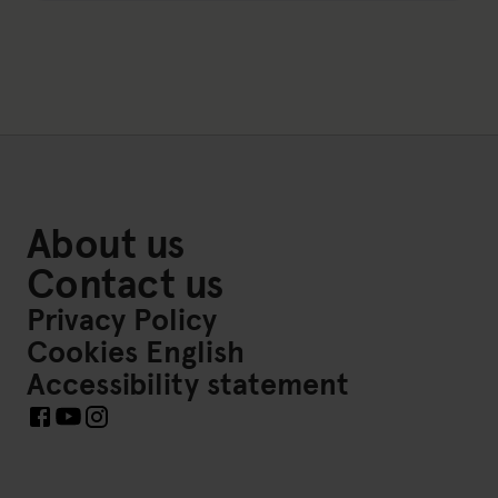
About us
Contact us
Privacy Policy
Cookies English
Accessibility statement
Links to Social Media https://www.facebook.com/FriskisSv
Links to Social Media https://www.instagram.com/fri
Links to Social Media https://www.youtube.com/cha