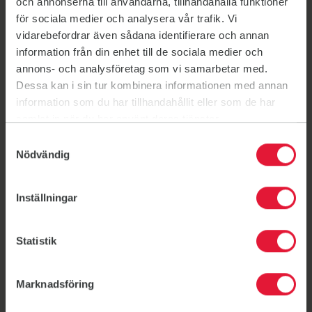
och annonserna till användarna, tillhandahålla funktioner
MAY
för sociala medier och analysera vår trafik. Vi
Mon 4 May – BANK HOLIDAY – NO CLASS!
vidarebefordrar även sådana identifierare och annan
Mon 11 May
information från din enhet till de sociala medier och
Mon 18 May
annons- och analysföretag som vi samarbetar med.
Mon 25 May – HALF TERM – NO CLASS!
Dessa kan i sin tur kombinera informationen med annan
JUNE
information som du har tillhandahållit eller som de har
Mon 1 June
samlat in när du har använt deras tjänster.
Mon 8 June
Samtyckesval
Mon 15 June
Nödvändig
Mon 22 June
Mon 29 June
JULY
Inställningar
Mon 6 July
Mon 13 July
Statistik
Honeywell Infant School
Marknadsföring