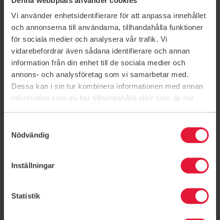
Denna webbplats använder cookies
before class.
Vi använder enhetsidentifierare för att anpassa innehållet
Contact
och annonserna till användarna, tillhandahålla funktioner
för sociala medier och analysera vår trafik. Vi
info@friskis.be
vidarebefordrar även sådana identifierare och annan
Current schedule & Book a class
information från din enhet till de sociala medier och
annons- och analysföretag som vi samarbetar med.
PDF Schedule
Dessa kan i sin tur kombinera informationen med annan
information som du har tillhandahållit eller som de har
samlat in när du har använt deras tjänster.
Large sport complex in Woluwe-Saint-Lambert. Friskis
Samtyckesval
sessions are usually held in Studio 3 or Studio 1, please
Nödvändig
confirm the room on the booking app or your
confirmation email.
Inställningar
Shower
Statistik
Dressing room
Parking