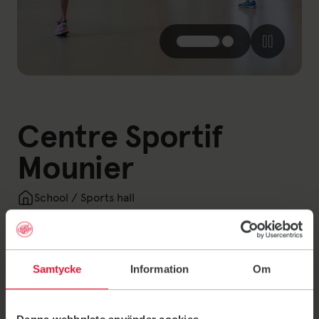
Centre Sportif
Mounier
School / Sports hall
Avenue Emmanuel Mounier 87, Woluwé-Saint-
Lambert
Samtycke
Information
Om
Opening hours
The gym will be accessible 15 minutes