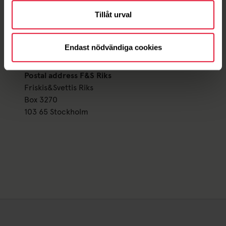
F&S Riks Uppförandekod
(in swedish)
Tillåt urval
Visiting adress F&S Riks
Endast nödvändiga cookies
Malmskillnadsgatan 48, Stockholm
Postal address F&S Riks
Friskis&Svettis Riks
Box 3270
103 65 Stockholm