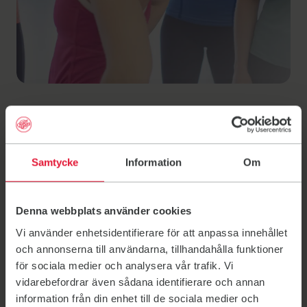
This is
Samtycke
Information
Om
Friskis&Svettis Riks
Denna webbplats använder cookies
Your local Friskis&Svettis association belongs to you
Vi använder enhetsidentifierare för att anpassa innehållet
and all other members. These associations are, in turn,
och annonserna till användarna, tillhandahålla funktioner
members of Friskis&Svettis Riks, which we sometimes
för sociala medier och analysera vår trafik. Vi
refer to as "the associations' association".
vidarebefordrar även sådana identifierare och annan
information från din enhet till de sociala medier och