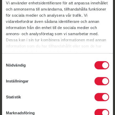
Vi använder enhetsidentifierare för att anpassa innehållet
Kontakt
och annonserna till användarna, tillhandahålla funktioner
för sociala medier och analysera vår trafik. Vi
Send an email to kontakt@trosafriskis.se
kontakt@trosafriskis.se
vidarebefordrar även sådana identifierare och annan
information från din enhet till de sociala medier och
Bli medlem
Länk till: Bli medlem
annons- och analysföretag som vi samarbetar med.
Dessa kan i sin tur kombinera informationen med annan
information som du har tillhandahållit eller som de har
samlat in när du har använt deras tjänster.
Samtyckesval
Nödvändig
Här kan du träna
Inställningar
Friskis Trosa-Vagnhärad
Friskis Trosa-Vagnhärad
Gym
Nero Center, Nya Industrivägen 3, 619 71 Vagnhärad
Statistik
Kyrkskolan
Kyrkskolan
Skola / Idrottshall
Marknadsföring