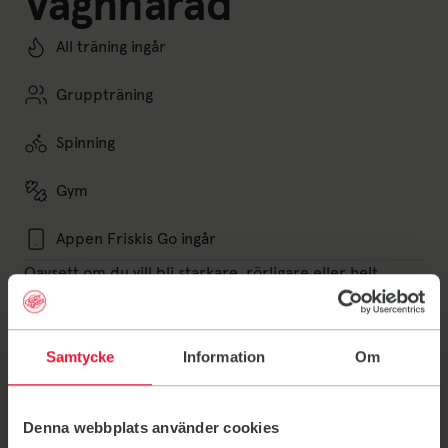
Vagnhärad
All träning ingår
Gruppträning
Spinning
Gym
Appen Friskis Go ingår
Oavsett om du vill bli starkare, rörligare eller helt
enkelt må bra har vi träningen för dig. Vi håller till på
Nero Center i Vagnhärad men du hittar oss också i
Trosa och Västerljung.
Samtycke
Information
Om
Gruppträning och vår träningsapp Friskis Go ingår
alltid.
Välkommen!
Denna webbplats använder cookies