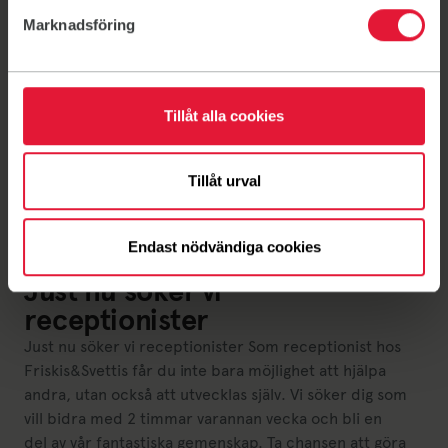
Marknadsföring
Tillåt alla cookies
Tillåt urval
Endast nödvändiga cookies
Nyheter
Just nu söker vi
receptionister
Just nu söker vi receptionister Som receptionist hos
Friskis&Svettis får du inte bara möjlighet att hjälpa
andra, utan också att utvecklas själv. Vi söker dig som
vill bidra med 2 timmar varannan vecka och bli en
del av vår fantastiska gemenskap. Ta chansen att göra