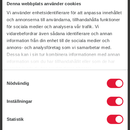
Denna webbplats använder cookies
Vi använder enhetsidentifierare för att anpassa innehållet
och annonserna till användarna, tillhandahålla funktioner
för sociala medier och analysera vår trafik. Vi
vidarebefordrar även sådana identifierare och annan
information från din enhet till de sociala medier och
annons- och analysföretag som vi samarbetar med.
Dessa kan i sin tur kombinera informationen med annan
information som du har tillhandahållit eller som de har
samlat in när du har använt deras tjänster.
Samtyckesval
Nyheter
Nödvändig
Spin of Hope
SPIN OF HOPE återkommer 20 mars 2027.
Inställningar
4 juni 2026
Statistik