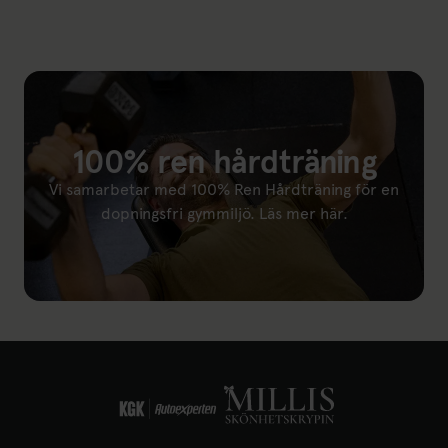
Länk till: Fritidskortet
100% ren hårdträning
Vi samarbetar med 100% Ren Hårdträning för en
dopningsfri gymmiljö. Läs mer här.
Länk till: (öppnas i ny flik)