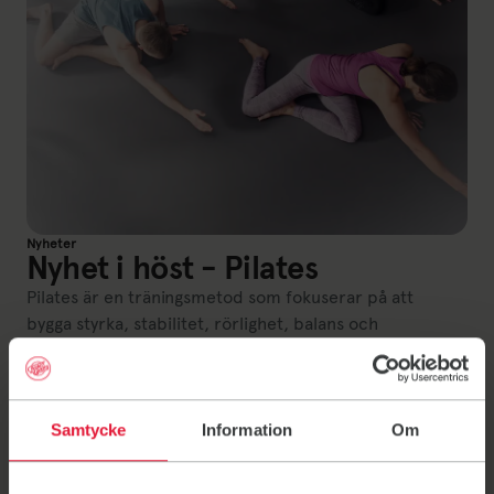
Nyheter
Nyhet i höst - Pilates
Pilates är en träningsmetod som fokuserar på att
bygga styrka, stabilitet, rörlighet, balans och
kroppskontroll genom medvetna rörelser, ofta
koordinerade tillsammans med andetaget.
5 juni 2026
Samtycke
Information
Om