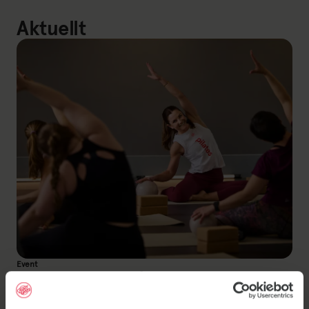
Aktuellt
Event
Välkommen på
Pilatespremiär!