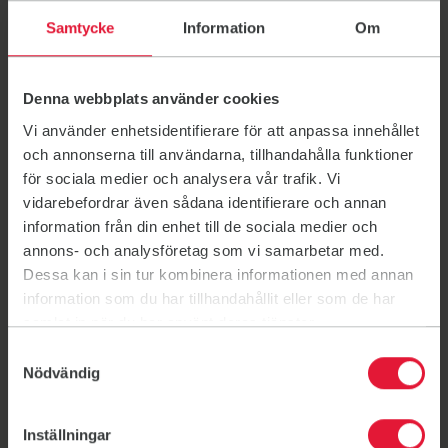
Den 1 september är det äntligen dags för
Samtycke
Information
Om
Pilatespremiär – och det vill vi fira tillsammans med
dig!
1 sep. 11:00 - 20:00
Denna webbplats använder cookies
Vi använder enhetsidentifierare för att anpassa innehållet
och annonserna till användarna, tillhandahålla funktioner
för sociala medier och analysera vår trafik. Vi
vidarebefordrar även sådana identifierare och annan
information från din enhet till de sociala medier och
annons- och analysföretag som vi samarbetar med.
Dessa kan i sin tur kombinera informationen med annan
information som du har tillhandahållit eller som de har
samlat in när du har använt deras tjänster.
Samtyckesval
Nödvändig
Inställningar