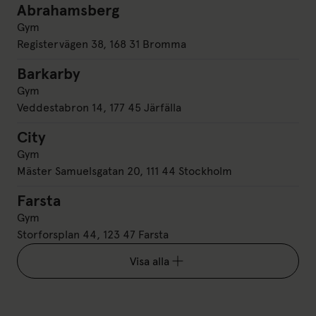
Abrahamsberg
Abrahamsberg
Gym
Registervägen 38, 168 31 Bromma
Barkarby
Barkarby
Gym
Veddestabron 14, 177 45 Järfälla
City
City
Gym
Mäster Samuelsgatan 20, 111 44 Stockholm
Farsta
Farsta
Gym
Storforsplan 44, 123 47 Farsta
Visa alla