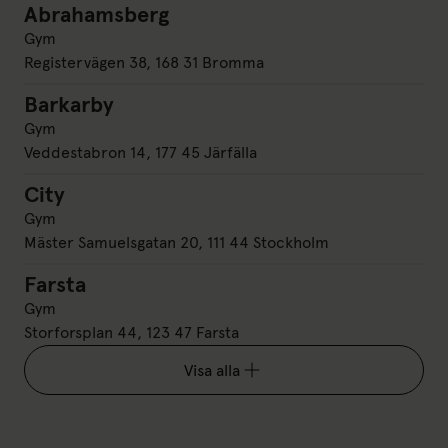
Abrahamsberg
Abrahamsberg
Gym
Registervägen 38, 168 31 Bromma
Barkarby
Barkarby
Gym
Veddestabron 14, 177 45 Järfälla
City
City
Gym
Mäster Samuelsgatan 20, 111 44 Stockholm
Farsta
Farsta
Gym
Storforsplan 44, 123 47 Farsta
Visa alla