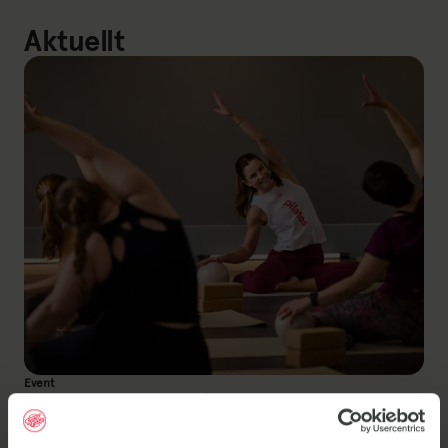
Aktuellt
Event
Välkommen på
Pilatespremiär!