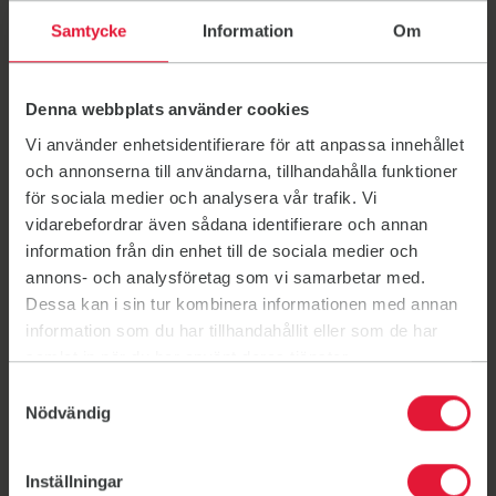
Den 1 september är det äntligen dags för
Samtycke
Information
Om
Pilatespremiär – och det vill vi fira tillsammans med
dig!
1 sep. 11:00 - 20:00
Denna webbplats använder cookies
Vi använder enhetsidentifierare för att anpassa innehållet
och annonserna till användarna, tillhandahålla funktioner
för sociala medier och analysera vår trafik. Vi
vidarebefordrar även sådana identifierare och annan
information från din enhet till de sociala medier och
annons- och analysföretag som vi samarbetar med.
Dessa kan i sin tur kombinera informationen med annan
information som du har tillhandahållit eller som de har
samlat in när du har använt deras tjänster.
Samtyckesval
Nödvändig
Inställningar