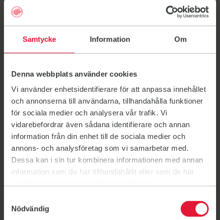
Dansbandsjympa
Samtycke
Information
Om
Länk till: Jofahallen
Kontakt
Denna webbplats använder cookies
Vi använder enhetsidentifierare för att anpassa innehållet
Send an email to cwiding15@gmail.com
cwiding15@gmail.com
och annonserna till användarna, tillhandahålla funktioner
för sociala medier och analysera vår trafik. Vi
070-6751635
vidarebefordrar även sådana identifierare och annan
Bli medlem
information från din enhet till de sociala medier och
Länk till: Bli medlem
annons- och analysföretag som vi samarbetar med.
Föreningsinformation
Dessa kan i sin tur kombinera informationen med annan
Länk till: Föreningsinformation
information som du har tillhandahållit eller som de har
samlat in när du har använt deras tjänster.
Samtyckesval
Nödvändig