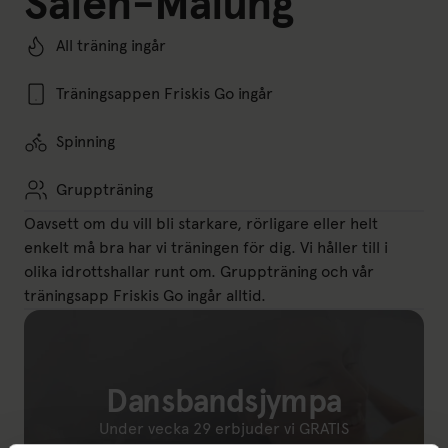
Sälen-Malung
All träning ingår
Träningsappen Friskis Go ingår
Spinning
Gruppträning
Oavsett om du vill bli starkare, rörligare eller helt
enkelt må bra har vi träningen för dig. Vi håller till i
olika idrottshallar runt om. Gruppträning och vår
träningsapp Friskis Go ingår alltid.
Dansbandsjympa
Under vecka 29 erbjuder vi GRATIS