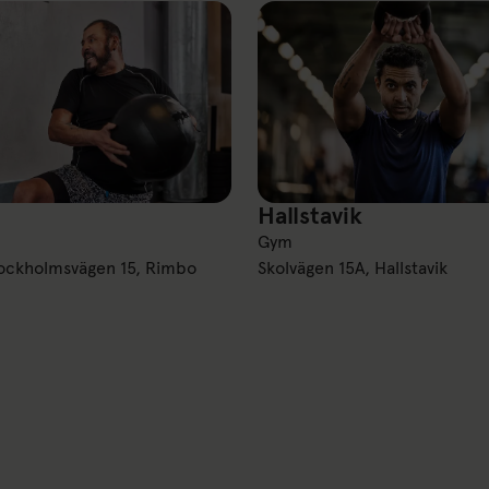
Hallstavik
Hallstavik
Gym
tockholmsvägen 15, Rimbo
Skolvägen 15A, Hallstavik