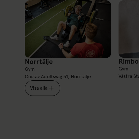
Rimbo
Norrtälje
Rimbo
Norrtälje
Gym
Gym
Västra S
Gustav Adolfsväg 51, Norrtälje
Visa alla