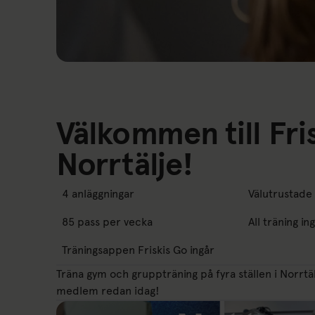
Länk till: Nyhet Pilates
Välkommen till Fri
Norrtälje!
4 anläggningar
Välutrustade
85 pass per vecka
All träning in
Träningsappen Friskis Go ingår
Träna gym och gruppträning på fyra ställen i Norrt
medlem redan idag!