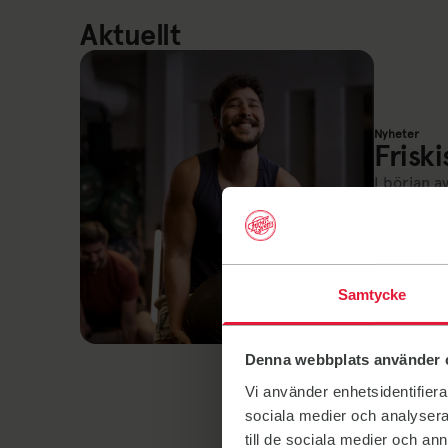
Aktuellt
Nyheter
Friski
I början a
2026-07-28
byggstart 
25 febr
Samtycke
Denna webbplats använder 
Vi använder enhetsidentifierar
sociala medier och analysera 
till de sociala medier och a