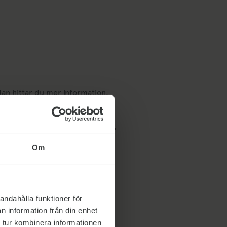
nedan hittar du mer information.
igen har vi fått klartecken om
väntan på…
Om
andahålla funktioner för
n information från din enhet
 tur kombinera informationen