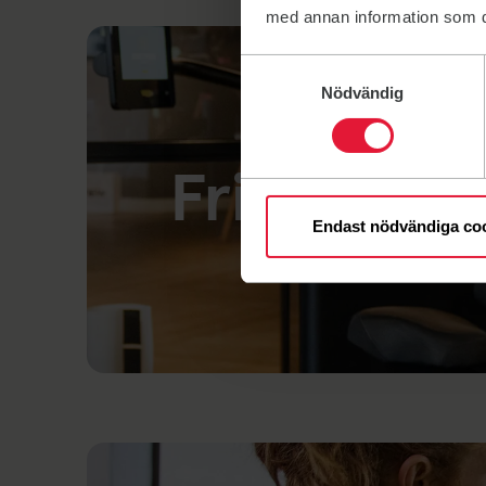
med annan information som du 
Samtyckesval
Nödvändig
Friskis Sm
Endast nödvändiga co
Länk till: NYHET - Friskis Smarta gym i Norrtälje!