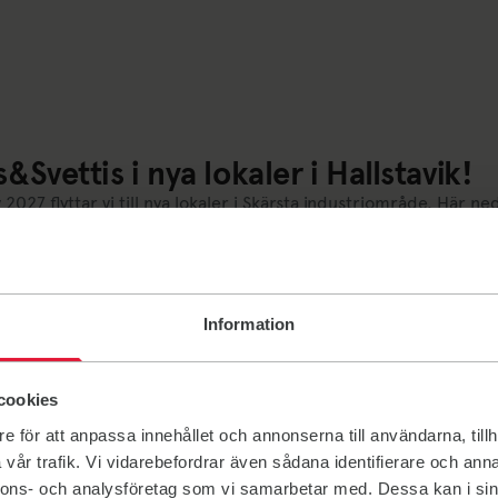
s&Svettis i nya lokaler i Hallstavik!
v 2027 flyttar vi till nya lokaler i Skärsta industriområde. Här 
Mejl till medlemmarna Plötsligt händer det… i Hallstavik! Äntl
från byggare Thelandersson. I augusti kickar arbetet i gång! I 
uari 2026
Information
cookies
e för att anpassa innehållet och annonserna till användarna, tillh
vår trafik. Vi vidarebefordrar även sådana identifierare och anna
nnons- och analysföretag som vi samarbetar med. Dessa kan i sin