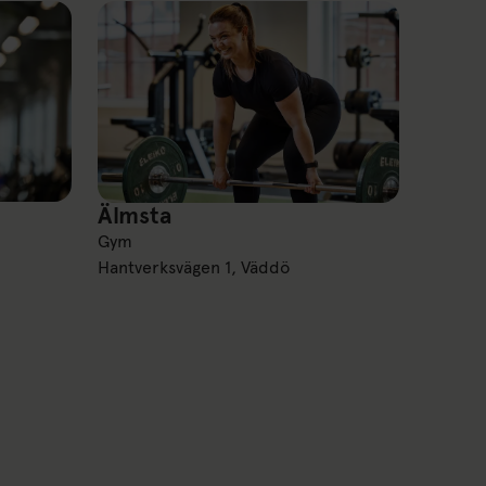
Älmsta
Älmsta
Gym
Hantverksvägen 1, Väddö