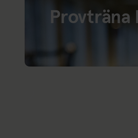
Provträna 
Länk till: Provträna