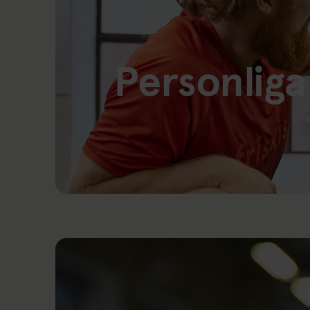
Personliga
Länk till: PT på Friskis Norrtälje