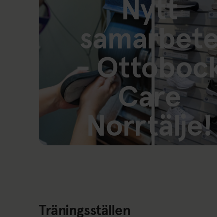
Nytt
samarbet
- Ottoboc
Care
Norrtälje!
Länk till: Ottobock Care Norrtälje
Träningsställen