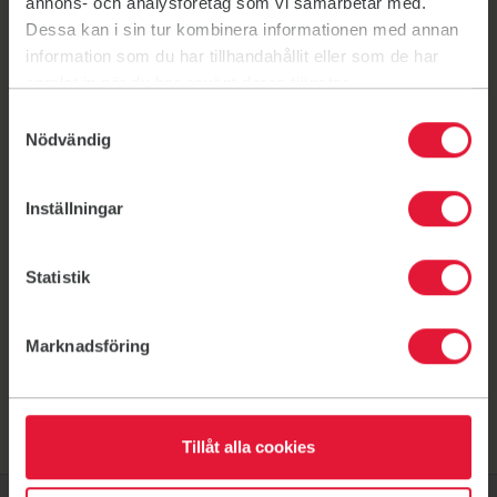
annons- och analysföretag som vi samarbetar med.
Länk till: Bli medlem
Dessa kan i sin tur kombinera informationen med annan
Föreningsinformation
information som du har tillhandahållit eller som de har
Länk till: Föreningsinformation
samlat in när du har använt deras tjänster.
Samtyckesval
Nödvändig
Inställningar
Här kan du träna
Ljungby
Ljungby
Statistik
Gym
Långgatan 16, 341 32 Ljungby
Marknadsföring
Tillåt alla cookies