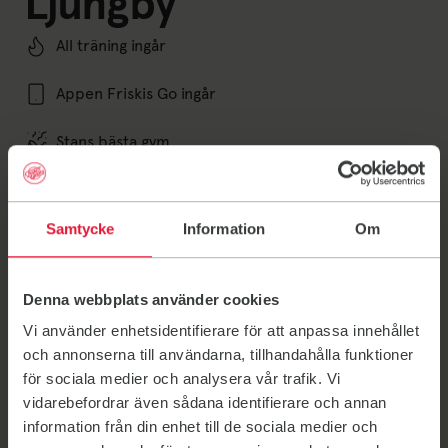
Ljungby
All träning ingår
Appen Friskis Go ingår
Stans bästa gym
Oavsett om du vill bli starkare, rörligare eller helt
enkelt må bra har vi träningen för dig. Träna på F&S
Ljungby. Gruppträning och vår träningsapp Friskis Go
Samtycke
Information
Om
ingår alltid.
Denna webbplats använder cookies
Kontakt
Vi använder enhetsidentifierare för att anpassa innehållet
och annonserna till användarna, tillhandahålla funktioner
Send an email to kansli@ljungby.friskissvettis.
kansli@ljungby.friskissvettis.se
för sociala medier och analysera vår trafik. Vi
vidarebefordrar även sådana identifierare och annan
0372-81456
information från din enhet till de sociala medier och
Bli medlem