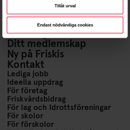
Tillåt urval
Om oss
Endast nödvändiga cookies
Föreningsliv
Ditt medlemskap
Ny på Friskis
Kontakt
Lediga jobb
Ideella uppdrag
För företag
Friskvårdsbidrag
För lag och Idrottsföreningar
För skolor
För förskolor