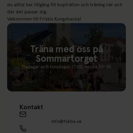
du alltid har tillgång till inspiration och träning när och
där det passar dig.
Välkommen till Friskis Kungsbacka!
Träna med oss på
Sommartorget
Tisdagar och torsdagar 17.00, vecka 33-35
Länk till: Sommartorget augusti 2026
Kontakt
Send an email to info@fskba.se
info@fskba.se