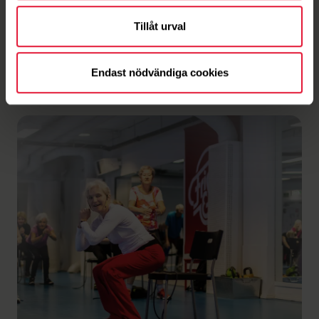
Tillåt urval
Nyheter
Häng med i Knatteklubben i
höst!
Endast nödvändiga cookies
30 maj 2026