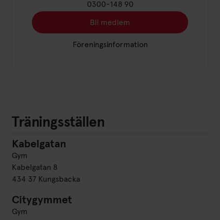
0300-148 90
Bli medlem
Länk till: Bli medlem
Föreningsinformation
Länk till: Föreningsinformation(ö
Träningsställen
Kabelgatan
Kabelgatan
Gym
Kabelgatan 8
434 37 Kungsbacka
Citygymmet
Citygymmet
Gym