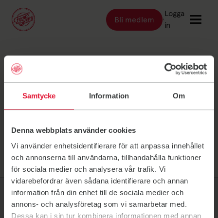
Logga
Bli medlem
Länk till: Bli medlem
in
Länk till: Träna
Träna
Fuengirola Kontakt
Länk till: Träningsställen
Träningsställen
Samtycke
Information
Om
Länk till: Priser
Priser
Länk till: Event & kurser
Event & kurser
Denna webbplats använder cookies
Länk till: Inspiration
Inspiration
Vi använder enhetsidentifierare för att anpassa innehållet
Länk till: Schema
Schema
och annonserna till användarna, tillhandahålla funktioner
för sociala medier och analysera vår trafik. Vi
vidarebefordrar även sådana identifierare och annan
Logga in
information från din enhet till de sociala medier och
annons- och analysföretag som vi samarbetar med.
Dessa kan i sin tur kombinera informationen med annan
Friskis Sverige