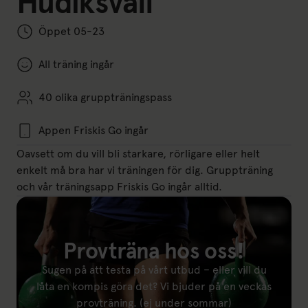
Hudiksvall
Öppet 05-23
All träning ingår
40 olika gruppträningspass
Appen Friskis Go ingår
Oavsett om du vill bli starkare, rörligare eller helt
enkelt må bra har vi träningen för dig. Gruppträning
och vår träningsapp Friskis Go ingår alltid.
Provträna hos oss!
Sugen på att testa på vårt utbud – eller vill du
låta en kompis göra det? Vi bjuder på en veckas
provträning. (ej under sommar)