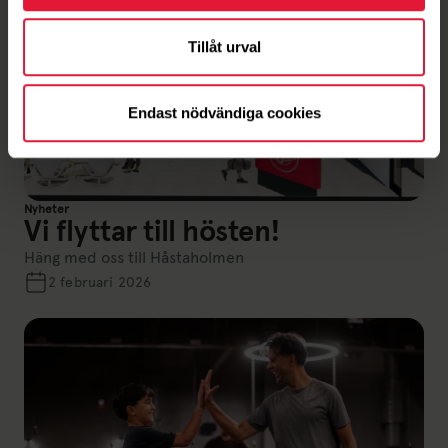
Tillåt urval
Endast nödvändiga cookies
Nyheter
Vi flyttar till hösten!
Häng med oss till Håstaholmen
2 februari 2026