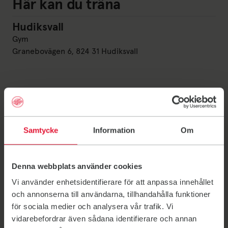
Här kan du träna
Hudiksvall
Hudiksvall
Gym
Granebovägen 6, 824 31 Hudiksvall
Nyheter
Samtycke
Information
Om
Denna webbplats använder cookies
Vi använder enhetsidentifierare för att anpassa innehållet
och annonserna till användarna, tillhandahålla funktioner
för sociala medier och analysera vår trafik. Vi
vidarebefordrar även sådana identifierare och annan