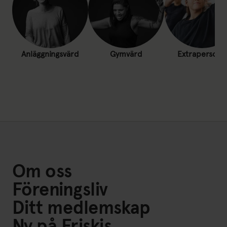
Anläggningsvärd
Gymvärd
Extrapersona
Om oss
Föreningsliv
Ditt medlemskap
Ny på Friskis