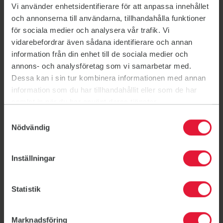
Vi använder enhetsidentifierare för att anpassa innehållet
Haverdalshallen
Haverdalshallen
och annonserna till användarna, tillhandahålla funktioner
Skola / Idrottshall
för sociala medier och analysera vår trafik. Vi
Klövervägen 1C, Haverdal
vidarebefordrar även sådana identifierare och annan
information från din enhet till de sociala medier och
annons- och analysföretag som vi samarbetar med.
Dessa kan i sin tur kombinera informationen med annan
information som du har tillhandahållit eller som de har
Våra tjänster
samlat in när du har använt deras tjänster.
Hos Friskis Halmstad vill vi göra det enkelt för dig att
träna och må bra. Därför erbjuder vi flera tjänster som
Samtyckesval
passar både privatpersoner, företag, föreningar och
Nödvändig
organisationer.
Inställningar
Statistik
Marknadsföring