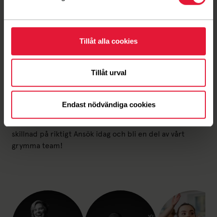
Boka gruppträning
Boka en hall
Friskvårdsklipp
Tillåt alla cookies
med ledare
Tillåt urval
Endast nödvändiga cookies
Vi söker dig
Brinner du för träning och gemenskap och vill göra
skillnad på riktigt Ansök idag och bli en del av vårt
grymma team!