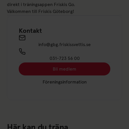
direkt i träningsappen Friskis Go.
Välkommen till Friskis Göteborg!
Kontakt
Send an email to info@gbg.friskissvettis.se
info@gbg.friskissvettis.se
031-723 56 00
Bli medlem
Länk till: Bli medlem
Föreningsinformation
Länk till: Föreningsinformation
Här kan du träna