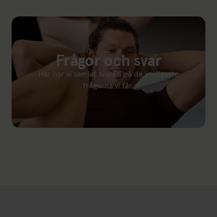
Frågor och svar
Här har vi samlat svaren på de vanligaste
frågorna vi får.
Länk till: Frågor och svar