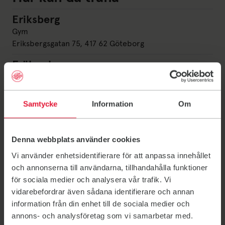
Eriksberg
Eriksberg
Gym
Eriksbergsgatan 75, 417 62 Göteborg
Frölunda
Frölunda
Gym
Lergöksgatan 8, 421 50 Västra Frölunda
Samtycke
Information
Om
Gårda
Gårda
Gym
Södra Gubberogatan 4, 416 64 Göteborg
Denna webbplats använder cookies
Johanneberg
Johanneberg
Vi använder enhetsidentifierare för att anpassa innehållet
Gym
och annonserna till användarna, tillhandahålla funktioner
Gibraltargatan 3, 412 58 Göteborg
för sociala medier och analysera vår trafik. Vi
vidarebefordrar även sådana identifierare och annan
Visa alla
information från din enhet till de sociala medier och
annons- och analysföretag som vi samarbetar med.