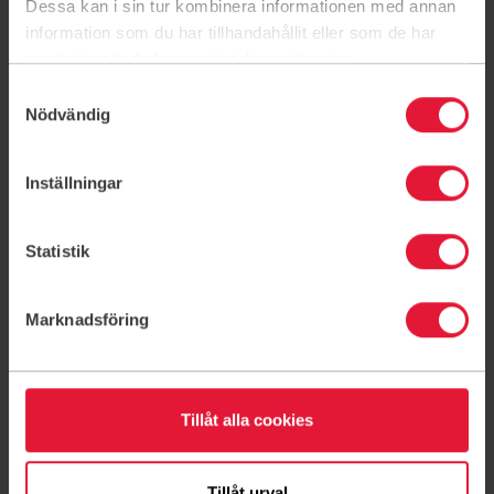
Dessa kan i sin tur kombinera informationen med annan
information som du har tillhandahållit eller som de har
samlat in när du har använt deras tjänster.
Aktuellt
Samtyckesval
Nödvändig
Inställningar
Statistik
Marknadsföring
Tillåt alla cookies
Event
Träna med oss ute i sommar
Tillåt urval