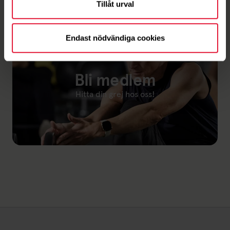
Tillåt urval
Endast nödvändiga cookies
Bli medlem
Hitta din grej hos oss!
Länk till: Bli medlem