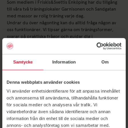
Som medlem i Friskis&Svettis Enköping har du tillgång
till våra två träningslokaler Garnisonen och Sandgatan
med massor av rolig träning varje dag.
Undrar du över någonting kan du alltid fråga någon av
oss funktionärer. Vi tipsar gärna om träningsformer,
svarar på praktiska frågor och guidar dig i
träningslokalen.
Vill du träna på egen hand, har du tillgång till online-
träning i vår träningsapp Friskis Go.
Samtycke
Information
Om
Upptäck rörelseglädjen! Nu kör vi!
Kontakt
Denna webbplats använder cookies
Vi använder enhetsidentifierare för att anpassa innehållet
Send an email to info@enkoping.friskissvettis.
info@enkoping.friskissvettis.se
och annonserna till användarna, tillhandahålla funktioner
för sociala medier och analysera vår trafik. Vi
0171-47 78 18
vidarebefordrar även sådana identifierare och annan
information från din enhet till de sociala medier och
Bli medlem
Länk till: Bli medlem
annons- och analysföretag som vi samarbetar med.