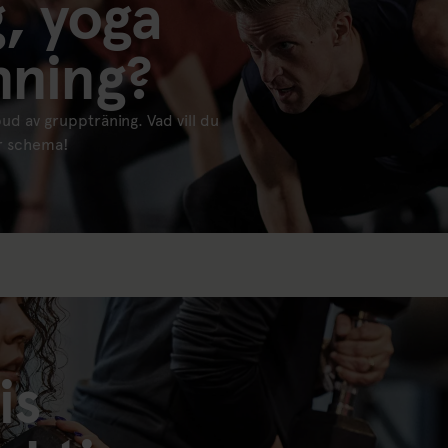
g, yoga
nning?
bud av gruppträning. Vad vill du
ör schema!
is