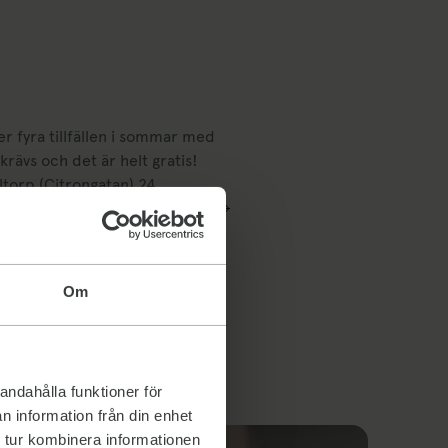
 fyra tillfällen i sommar med
krävs och det är helt gratis!
en) 17 juni, Noltorp (Citrongatan) 24…
Om
andahålla funktioner för
n information från din enhet
 tur kombinera informationen