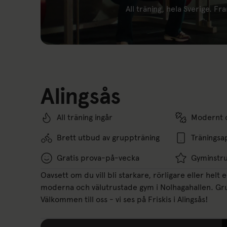
All träning, hela Sverige. Fra
Länk till:
Alingsås
All träning ingår
Modernt o
Brett utbud av gruppträning
Träningsa
Gratis prova-på-vecka
Gyminstru
Oavsett om du vill bli starkare, rörligare eller helt 
moderna och välutrustade gym i Nolhagahallen. Grup
Välkommen till oss - vi ses på Friskis i Alingsås!