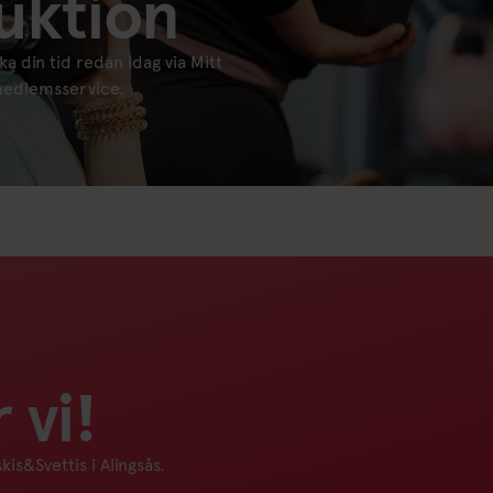
uktion
ka din tid redan idag via Mitt
 medlemsservice.
 vi!
is&Svettis i Alingsås.