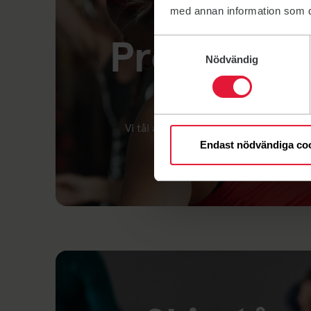
med annan information som du 
Provträna g
Samtyckesval
Nödvändig
veck
Vi tål att testas! Gäller på både gym
medlemsservice så hjälper vi 
Endast nödvändiga co