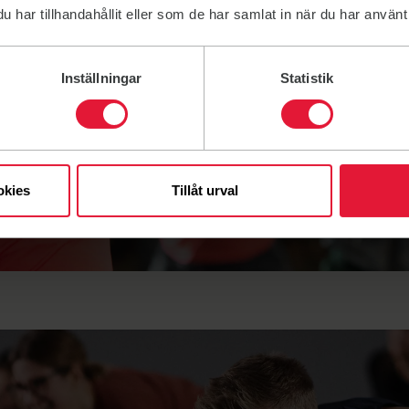
har tillhandahållit eller som de har samlat in när du har använt 
ratis i 2
Inställningar
Statistik
or
 och gruppträning. Kontakta
dig att komma igång.
okies
Tillåt urval