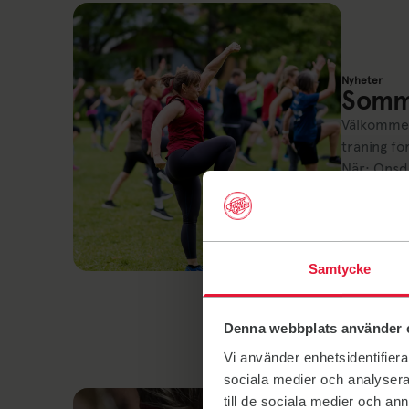
Nyheter
Somm
Välkommen
träning fö
2 juni 
Samtycke
Denna webbplats använder 
Vi använder enhetsidentifierar
sociala medier och analysera 
till de sociala medier och a