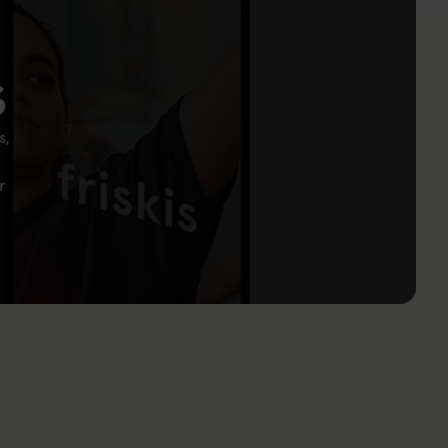
s
s,
r