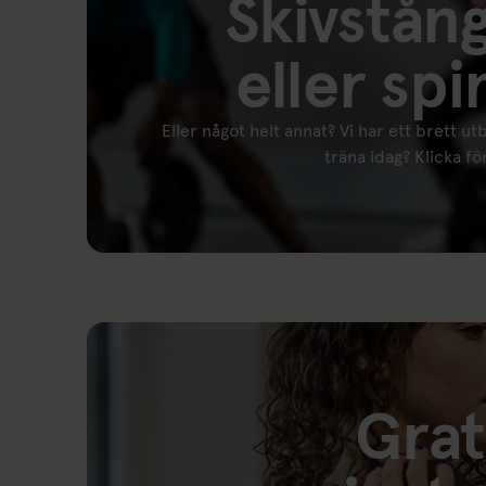
Skivstån
eller spi
Eller något helt annat? Vi har ett brett ut
träna idag? Klicka f
Länk till: Schema Alingsås
Grat