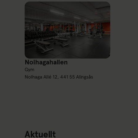
Nolhagahallen
Nolhagahallen
Gym
Nolhaga Allé 12, 441 55 Alingsås
Aktuellt