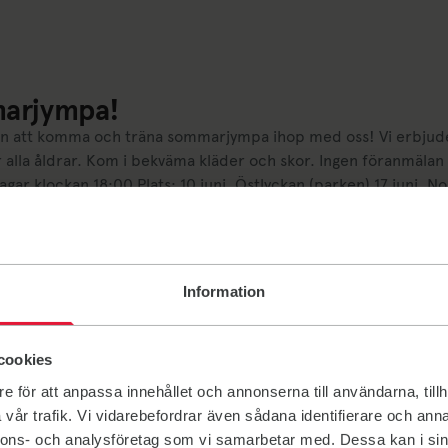
arjympa!
 att komma och träna sommarjympa ihop med oss! Vi erbjuder
r alla åldrar. Kom i bekväma kläder och skor. Ingen föranmälan 
När: Onsdagar klockan 18:00 Plats: 10 juni, Östlyckan (park
2026
Information
cookies
e för att anpassa innehållet och annonserna till användarna, tillh
vår trafik. Vi vidarebefordrar även sådana identifierare och anna
nnons- och analysföretag som vi samarbetar med. Dessa kan i sin