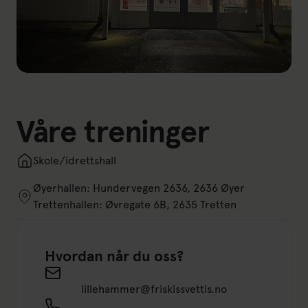
Våre treninger
Skole/idrettshall
Øyerhallen: Hundervegen 2636, 2636 Øyer
Trettenhallen: Øvregate 6B, 2635 Tretten
Hvordan når du oss?
lillehammer@friskissvettis.no