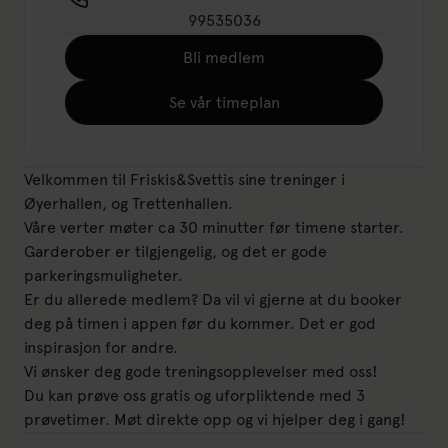
99535036
Bli medlem
Se vår timeplan
Velkommen til Friskis&Svettis sine treninger i
Øyerhallen, og Trettenhallen.
Våre verter møter ca 30 minutter før timene starter.
Garderober er tilgjengelig, og det er gode
parkeringsmuligheter.
Er du allerede medlem? Da vil vi gjerne at du booker
deg på timen i appen før du kommer. Det er god
inspirasjon for andre.
Vi ønsker deg gode treningsopplevelser med oss!
Du kan prøve oss gratis og uforpliktende med 3
prøvetimer. Møt direkte opp og vi hjelper deg i gang!