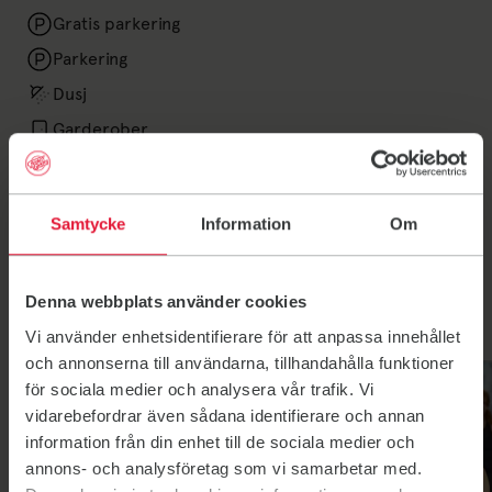
Gratis parkering
Parkering
Dusj
Garderober
Sykkelparkering
Samtycke
Information
Om
Våre treninger i Øyer og
Denna webbplats använder cookies
Tretten
Vi använder enhetsidentifierare för att anpassa innehållet
och annonserna till användarna, tillhandahålla funktioner
Jympa
Multitrening soft
för sociala medier och analysera vår trafik. Vi
vidarebefordrar även sådana identifierare och annan
information från din enhet till de sociala medier och
annons- och analysföretag som vi samarbetar med.