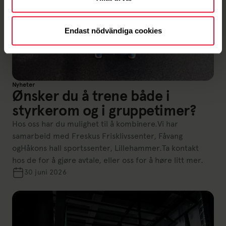
Endast nödvändiga cookies
Nyheter
Ønsker du å trene både i
styrkerom og i gruppetimer?
Hos oss har du mulighet til å kombinere.Vi har
samarbeid med Freskus Frisklivssenter, Fåvang
ogHåkons hall sportssenter, Lillehammer.Ta kontakt
hos de for å gjøre avtale, eller oss for å høre litt mer.
30 juni 2026