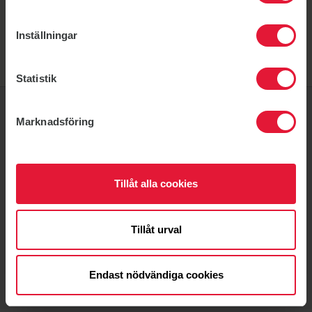
Inställningar
Statistik
Marknadsföring
À propos de nous
Contact
Tillåt alla cookies
Politique de confidentialité
Cookies Français
Tillåt urval
Accessibility statement
Endast nödvändiga cookies