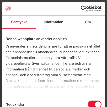
Samtycke
Information
Om
Lien vers : Activités
Activités
Denna webbplats använder cookies
Contact
Lien vers : Friskis Go
Friskis Go
Vi använder enhetsidentifierare för att anpassa innehållet
Lien vers : Nos salles
Nos salles
FriskisSvettis
och annonserna till användarna, tillhandahålla funktioner
Lien vers : Tarif
för sociala medier och analysera vår trafik. Vi
Tarif
France
vidarebefordrar även sådana identifierare och annan
Lien vers : Planning
Planning
information från din enhet till de sociala medier och
Pour nous contacter, envoyez-nous un e-mail aux
annons- och analysföretag som vi samarbetar med.
adresses suivantes :
Dessa kan i sin tur kombinera informationen med annan
information som du har tillhandahållit eller som de har
samlat in när du har använt deras tjänster.
Paris :
friskissvettisparis@gmail.com
Samtyckesval
Nödvändig
Saint-Germain-en-Laye :
friskissvettis.sgl@gmail.com