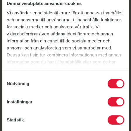
Denna webbplats använder cookies
Vi använder enhetsidentifierare för att anpassa innehållet
och annonserna till användarna, tillhandahålla funktioner
för sociala medier och analysera vår trafik. Vi
vidarebefordrar även sådana identifierare och annan
information från din enhet till de sociala medier och
annons- och analysföretag som vi samarbetar med.
Dessa kan i sin tur kombinera informationen med annan
information som du har tillhandahållit eller som de har
Barbell
samlat in när du har använt deras tjänster.
Samtyckesval
Barbell on tehokasta voimaharjoittelua. Tunnilla
Nödvändig
treenataan koko kehon lihaskestävyyttä ja
kehonhallintaa levytangon, painojen sekä steppilaudan
avulla. Barbellissa tehdään helppoja perusliikkeitä ja
Inställningar
ohjaaja neuvoo oikean tekniikan. Sinä voit itse päättää,
montako kiloa haluat tankoon ladata. Lihaskunnon
Statistik
lisäksi luvassa on hyvää musiikkia ja iloinen meininki.
Ensimmäinen kerta?
Tule ajoissa tunnille ja tutustu