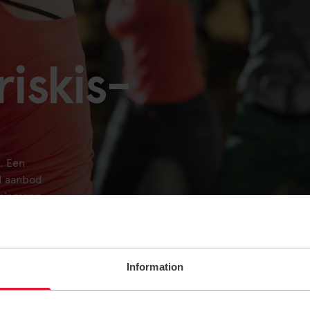
riskis-
g. Een
d aanbod
iningsapp
Information