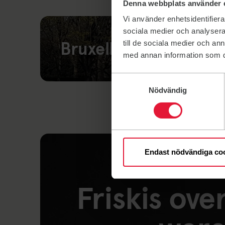
Denna webbplats använder 
Vi använder enhetsidentifierar
sociala medier och analysera 
Bruxelles
till de sociala medier och a
med annan information som du 
Samtyckesval
Link naar: Brussel
Nödvändig
Endast nödvändiga co
Friskis ove