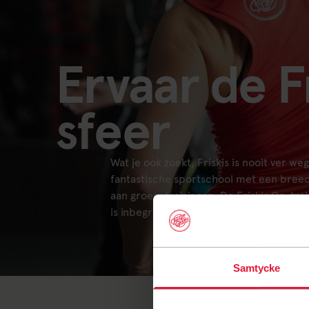
Ervaar de F
sfeer
Wat je ook zoekt, Friskis is nooit ver we
fantastische sportschool met een bree
aan groepstrainingen. De Friskis Go-tra
is inbegrepen. Welkom!
Samtycke