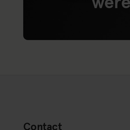
were
Link naar:
Contact