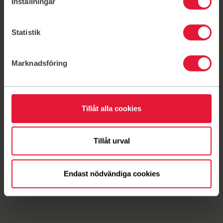
Inställningar
Huidig schema & Boek een les
Statistik
PDF Schema
Lees meer over F&S in Brussel
Marknadsföring
Locatie voor hardloopsessies en nordic walking.
Tillåt alla cookies
Ontmoetingspunt: Bemelstraat bij bushalte “Chien
vert” 36
Openbaar vervoer: Tram 39/44 of bus 36, 'Chien Vert'.
Tillåt urval
Endast nödvändiga cookies