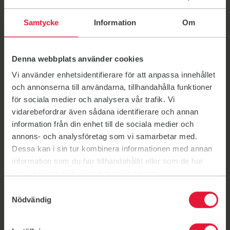
Samtycke
Information
Om
Denna webbplats använder cookies
Vi använder enhetsidentifierare för att anpassa innehållet
och annonserna till användarna, tillhandahålla funktioner
Woluwepark,
för sociala medier och analysera vår trafik. Vi
Brussel
vidarebefordrar även sådana identifierare och annan
information från din enhet till de sociala medier och
annons- och analysföretag som vi samarbetar med.
Buiten trainen
Dessa kan i sin tur kombinera informationen med annan
information som du har tillhandahållit eller som de har
Rue du Bemel, "Chien vert" bus 36
samlat in när du har använt deras tjänster.
Samtyckesval
Contactgegevens
Nödvändig
info@friskis.be