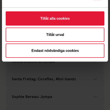
Nolwenn Cozigou: Jympa
Tillåt alla cookies
Olivier Baeten: Yoga
Tillåt urval
Philippe Aerts: Running Distance
Endast nödvändiga cookies
Rosita Scanferla: Jympa
Senta Freitag: Coreflex, Mini-bands
Sophie Bereau: Jympa