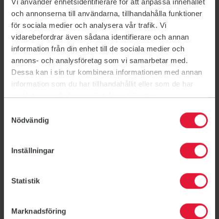
Vi använder enhetsidentifierare för att anpassa innehållet
Lies Lecomte: Jymba, Stations, Multifys
och annonserna till användarna, tillhandahålla funktioner
för sociala medier och analysera vår trafik. Vi
vidarebefordrar även sådana identifierare och annan
Lisa Kretschmann: Yoga
information från din enhet till de sociala medier och
annons- och analysföretag som vi samarbetar med.
Dessa kan i sin tur kombinera informationen med annan
Magda Havlikova: Dance Explode, Jymba
information som du har tillhandahållit eller som de har
samlat in när du har använt deras tjänster.
Samtyckesval
Marika Armanovica: Yoga
Nödvändig
Inställningar
Matteo Mariano: Barbell
Statistik
Monica De Guchteneere: Jymba, Dance
Fusion
Marknadsföring