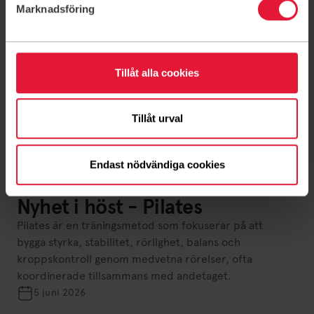
Marknadsföring
Tillåt alla cookies
Tillåt urval
Endast nödvändiga cookies
Nyheter
Nyhet i höst - Pilates
Pilates är en träningsmetod som fokuserar på att
bygga styrka, stabilitet, rörlighet, balans och
kroppskontroll genom medvetna rörelser, ofta
koordinerade tillsammans med andetaget.
5 juni 2026