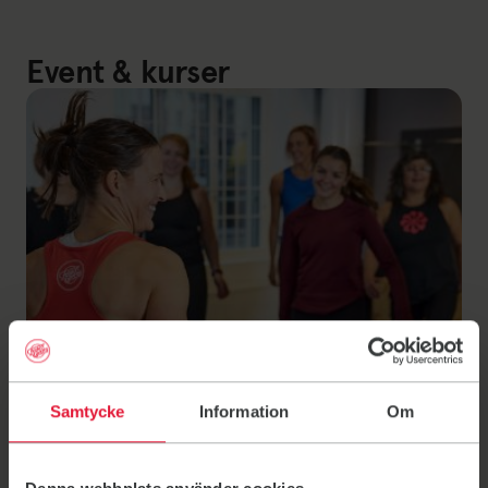
Event & kurser
Samtycke
Information
Om
Event
Börja träna kurs: Uddevalla