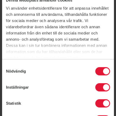
Denna webbplats använder cookies
Det här är inte bara en träningskurs, det är din start
på en starkare, friskare och mer balanserad livsstil.
Vi använder enhetsidentifierare för att anpassa innehållet
Vi kombinerar fysisk aktivitet med kunskap om hur
och annonserna till användarna, tillhandahålla funktioner
kroppen och hjärnan fungerar, så att du får verktyg
för sociala medier och analysera vår trafik. Vi
som håller i längden. För dig som vill komma igång
vidarebefordrar även sådana identifierare och annan
med träningen och samtidigt få en helhetsförståelse
information från din enhet till de sociala medier och
för hälsa och välmående. Efter kursen har du inte
annons- och analysföretag som vi samarbetar med.
bara tränat – du har lärt dig hur du tar hand om hela
Dessa kan i sin tur kombinera informationen med annan
dig. Du får energi, styrka och kunskap som gör
information som du har tillhandahållit eller som de har
skillnad i vardagen.
samlat in när du har använt deras tjänster.
1 sep. 2026 - 8 dec. 2026
Samtyckesval
Nödvändig
Inställningar
Aktuellt
Statistik