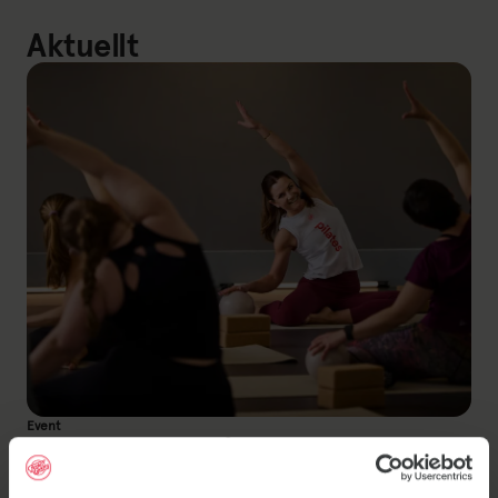
Aktuellt
Event
Välkommen på
Pilatespremiär!