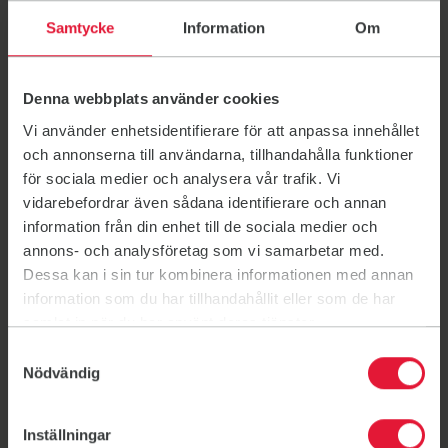
Den 1 september är det äntligen dags för
Samtycke
Information
Om
Pilatespremiär – och det vill vi fira tillsammans med
dig!
1 sep. 11:00 - 20:00
Denna webbplats använder cookies
Vi använder enhetsidentifierare för att anpassa innehållet
och annonserna till användarna, tillhandahålla funktioner
för sociala medier och analysera vår trafik. Vi
vidarebefordrar även sådana identifierare och annan
information från din enhet till de sociala medier och
annons- och analysföretag som vi samarbetar med.
Dessa kan i sin tur kombinera informationen med annan
information som du har tillhandahållit eller som de har
samlat in när du har använt deras tjänster.
Samtyckesval
Nödvändig
Inställningar