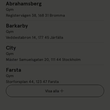
Abrahamsberg
Abrahamsberg
Gym
Registervägen 38, 168 31 Bromma
Barkarby
Barkarby
Gym
Veddestabron 14, 177 45 Järfälla
City
City
Gym
Mäster Samuelsgatan 20, 111 44 Stockholm
Farsta
Farsta
Gym
Storforsplan 44, 123 47 Farsta
Visa alla