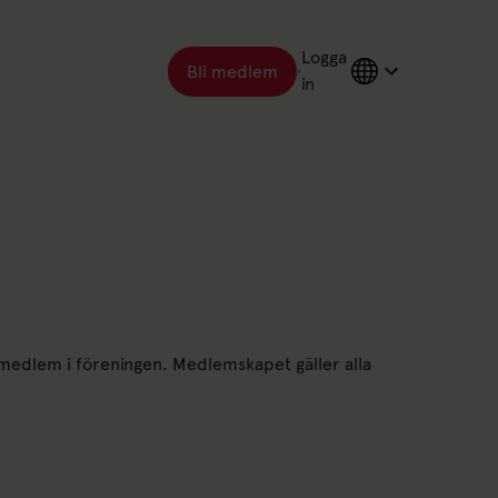
Logga
hema
Bli medlem
Länk till: Bli medlem
in
ra medlem i föreningen. Medlemskapet gäller alla