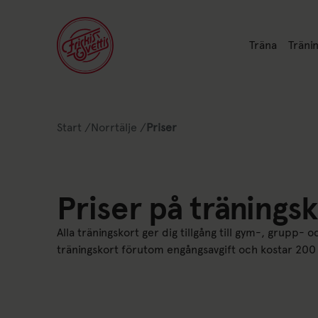
Länk till: Trän
Länk t
Träna
Tränin
Länk till: Start
Länk till: Norrtälje
Start
/
Norrtälje
/
Priser
Lista av nuvarande position på webbpla
Priser på tränings
Alla träningskort ger dig tillgång till gym-, grupp-
träningskort förutom engångsavgift och kostar 200