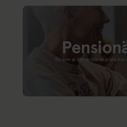
Pension
Du som är 85+ år tränar gratis hos 
Länk till: Kort för pensionär 85+