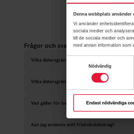
Denna webbplats använder 
Vi använder enhetsidentifierar
sociala medier och analysera 
till de sociala medier och a
Frågor och svar
med annan information som du 
Samtyckesval
Vilka åldersgränser gäller för korten?
Nödvändig
Vilka åldersgränser gäller för träningen?
Vad gäller för betalning via autogiro?
Endast nödvändiga co
Kan jag använda mitt friskvårdsbidrag?