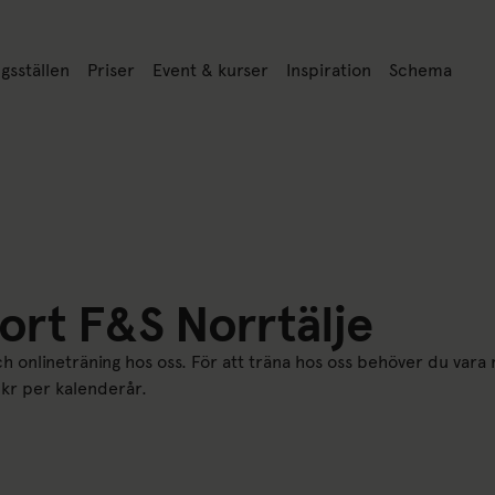
a
ill: Träningsställen
Länk till: Priser
Länk till: Event & kurser
Länk till: Inspiration
Länk till: Sc
gsställen
Priser
Event & kurser
Inspiration
Schema
tsen
kort F&S Norrtälje
 och onlineträning hos oss. För att träna hos oss behöver du va
 kr per kalenderår.