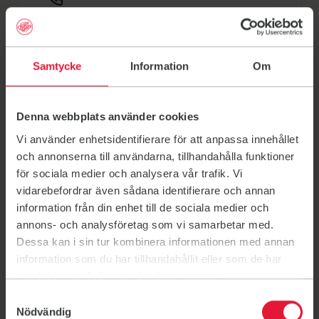
0431-650165
Schema
Samtycke
Information
Om
Kontakta oss
Frågor och svar
Denna webbplats använder cookies
Veckoschema
Vi använder enhetsidentifierare för att anpassa innehållet
och annonserna till användarna, tillhandahålla funktioner
för sociala medier och analysera vår trafik. Vi
vidarebefordrar även sådana identifierare och annan
Här erbjuder vi gruppträning flera gånger i veckan
information från din enhet till de sociala medier och
under ordinarie säsong (vår och höst).
annons- och analysföretag som vi samarbetar med.
Hos oss finns
Dessa kan i sin tur kombinera informationen med annan
information som du har tillhandahållit eller som de har
Cykelparkering
samlat in när du har använt deras tjänster.
Dusch
Samtyckesval
Gratis parkering
Nödvändig