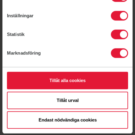
Omklädningsrum
Inställningar
Statistik
Marknadsföring
Träna resten av
sommaren för 498 kr
Tillåt alla cookies
All träning, hela Sverige. Fram till 31 augusti.*
Tillåt urval
Länk till: (öppnas i ny flik)
Endast nödvändiga cookies