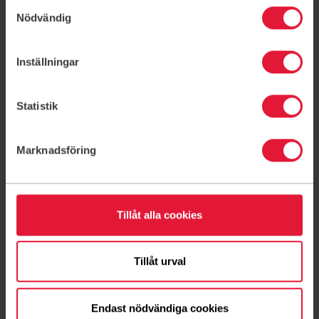
Samtyckesval
Contactgegevens
Nödvändig
info@friskis.be
Inställningar
Huidig schema & Boek een les
PDF Schema
Statistik
Lees meer over F&S in Brussel
Marknadsföring
Parksessies, zoals de Zomersessies en Multifys, komen
samen in de buurt van de openbare atletiekbaan.
Tillåt alla cookies
Dichtstbijzijnde ingang: Avenue de la Renaissance.
Openbaar vervoer: Metro 1 of 5, 'Merode'.
Ontmoetingspunt: zoek naar de Friskis-host, meestal
Tillåt urval
aan de zuidkant buiten de openbare atletiekbaan. Je
kunt de registratiebevestiging per e-mail raadplegen
Endast nödvändiga cookies
voor specifieke locatiedetails.