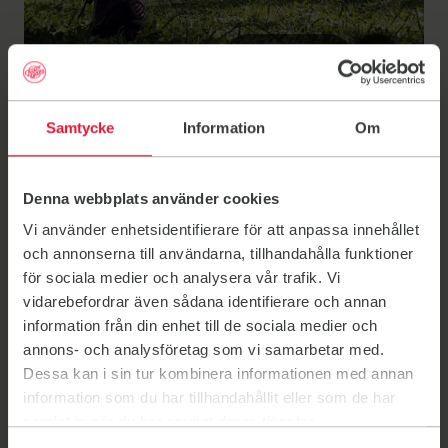
Samtycke
Information
Om
Jubelpark,
Denna webbplats använder cookies
Atletiekbaan
Vi använder enhetsidentifierare för att anpassa innehållet
och annonserna till användarna, tillhandahålla funktioner
Buiten trainen
för sociala medier och analysera vår trafik. Vi
vidarebefordrar även sådana identifierare och annan
Avenue de la Renaissance
information från din enhet till de sociala medier och
Cinquantenaire Park
annons- och analysföretag som vi samarbetar med.
Near Public Running Track
Dessa kan i sin tur kombinera informationen med annan
Etterbeek, Brussels
information som du har tillhandahållit eller som de har
samlat in när du har använt deras tjänster.