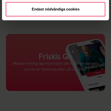
Endast nödvändiga cookies
Friskis Go
Masse trening og inspirasjon på mobilen uansett
om du er hjemme eller på reisefot.
Link til: Friskis Go