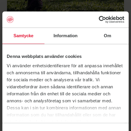
Samtycke
Information
Om
Parc du
Denna webbplats använder cookies
Cinquantenaire,
Vi använder enhetsidentifierare för att anpassa innehållet
och annonserna till användarna, tillhandahålla funktioner
entrée de la Mérode
för sociala medier och analysera vår trafik. Vi
vidarebefordrar även sådana identifierare och annan
information från din enhet till de sociala medier och
Entraînement en plein air
annons- och analysföretag som vi samarbetar med.
Avenue de Tervueren
Dessa kan i sin tur kombinera informationen med annan
Cinquantenaire Park, Merode entrance
information som du har tillhandahållit eller som de har
1040 Etterbeek, Belgium
samlat in när du har använt deras tjänster.
Samtyckesval