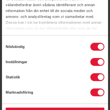
before class.
vidarebefordrar även sådana identifierare och annan
Contact
information från din enhet till de sociala medier och
annons- och analysföretag som vi samarbetar med.
info@friskis.be
Dessa kan i sin tur kombinera informationen med annan
information som du har tillhandahållit eller som de har
Current schedule & Book a class
samlat in när du har använt deras tjänster.
PDF Schedule
Samtyckesval
Nödvändig
Read more about F&S in Brussels
Inställningar
A community sports hall in Schaerbeek opened in
Statistik
2022. Friskis sessions are usually held in the Mirror
Room, on the 2nd floor up via the stairs.
Marknadsföring