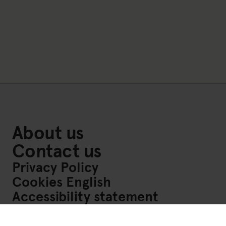
About us
Contact us
Privacy Policy
Cookies English
Accessibility statement
Links to Social Media https://www.facebook.com/FriskisSv
Links to Social Media https://www.instagram.com/fri
Links to Social Media https://www.youtube.com/cha