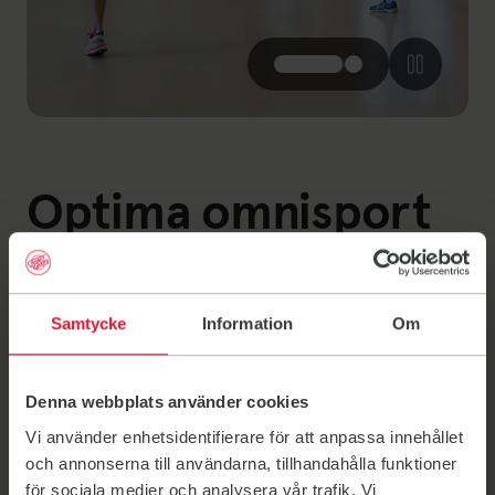
Optima omnisport
hall, Schaerbeek
Gym
Samtycke
Information
Om
Gd Rue au Bois 76
1030 Schaerbeek, Belgium
Denna webbplats använder cookies
Vi använder enhetsidentifierare för att anpassa innehållet
Opening hours
och annonserna till användarna, tillhandahålla funktioner
The gym will be accessible 15 minutes
för sociala medier och analysera vår trafik. Vi